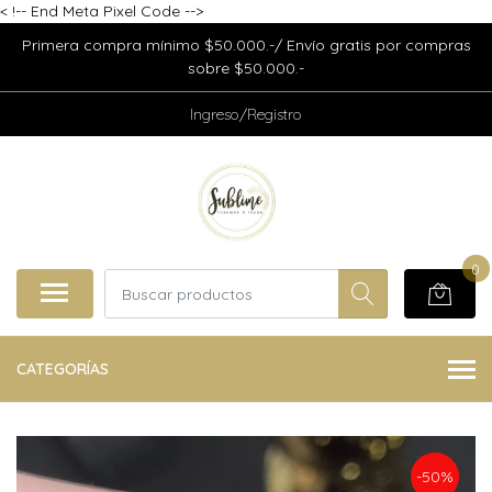
<
!-- End Meta Pixel Code -->
Primera compra mínimo $50.000.-/ Envío gratis por compras
sobre $50.000.-
Ingreso/Registro
0
CATEGORÍAS
-50%