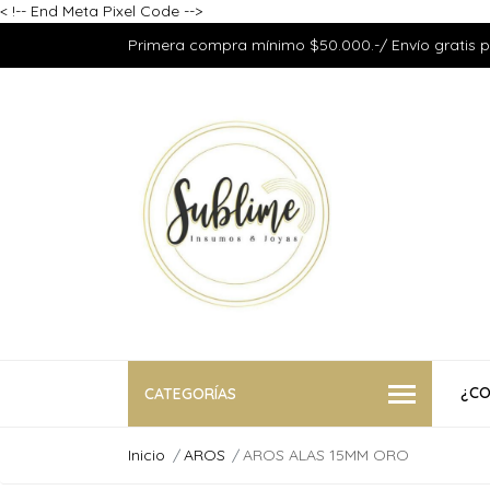
<
!-- End Meta Pixel Code -->
Primera compra mínimo $50.000.-/ Envío gratis 
¿CO
CATEGORÍAS
Inicio
AROS
AROS ALAS 15MM ORO