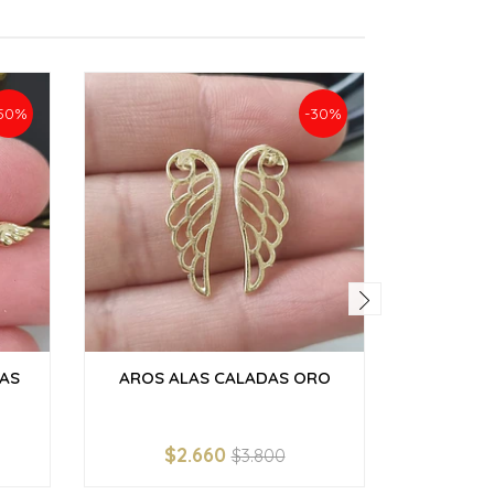
50%
-30%
AS
AROS ALAS CALADAS ORO
AROS AL
$2.660
$3.800
-
+
-