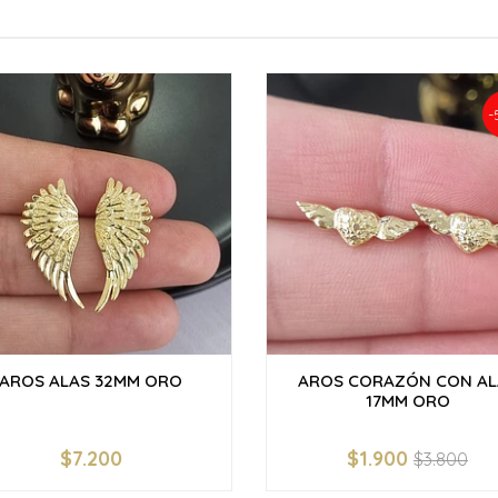
-
AROS ALAS 32MM ORO
AROS CORAZÓN CON AL
17MM ORO
$7.200
$1.900
$3.800
+
-
+