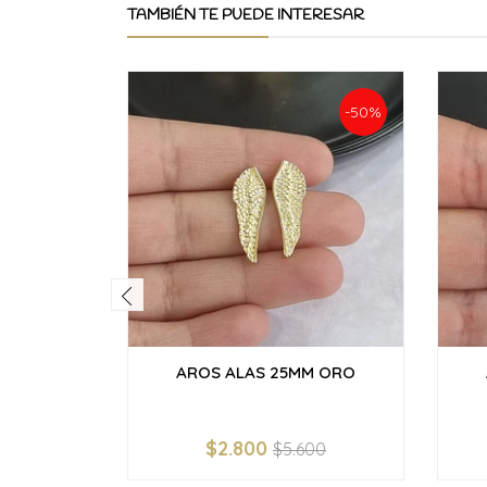
TAMBIÉN TE PUEDE INTERESAR
-50%
AROS ALAS 25MM ORO
$2.800
$5.600
-
+
-