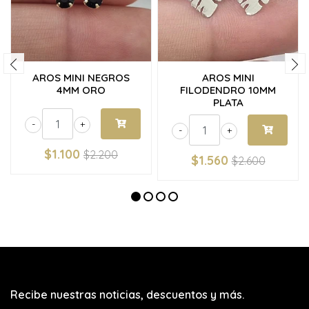
AROS MINI NEGROS
AROS MINI
4MM ORO
FILODENDRO 10MM
PLATA
-
+
-
+
$1.100
$2.200
$1.560
$2.600
Recibe nuestras noticias, descuentos y más.