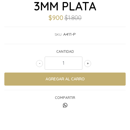
3MM PLATA
$900
$1.800
A411-P
SKU:
CANTIDAD
-
+
COMPARTIR