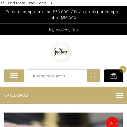
<
!-- End Meta Pixel Code -->
Primera compra mínimo $50.000.-/ Envío gratis por compras
sobre $50.000.-
Ingreso/Registro
0
CATEGORÍAS
-50%