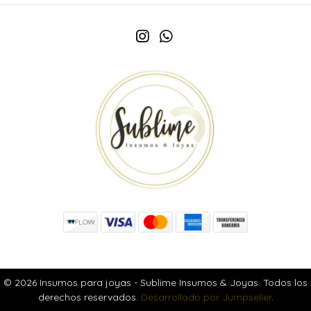
© 2026 Insumos para joyas - Sublime Insumos & Joyas. Todos los
derechos reservados.
Desarrollado por Jumpseller
.