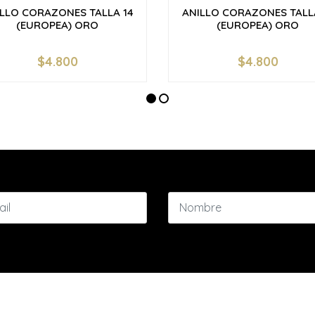
LLO CORAZONES TALLA 14
ANILLO CORAZONES TALL
(EUROPEA) ORO
(EUROPEA) ORO
$4.800
$4.800
+
-
+