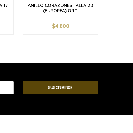
A 17
ANILLO CORAZONES TALLA 20
ANI
(EUROPEA) ORO
CIR
(E
$4.800
-
+
-
SUSCRIBIRSE