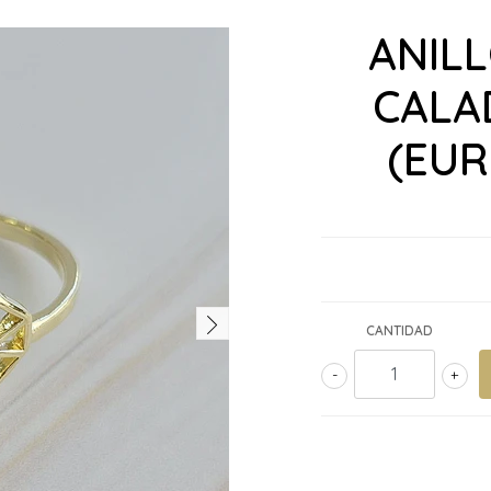
ANIL
CALA
(EU
CANTIDAD
-
+