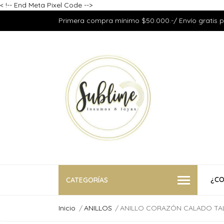
<
!-- End Meta Pixel Code -->
Primera compra mínimo $50.000.-/ Envío gratis 
¿CO
CATEGORÍAS
Inicio
ANILLOS
ANILLO CORAZÓN CALADO TAL