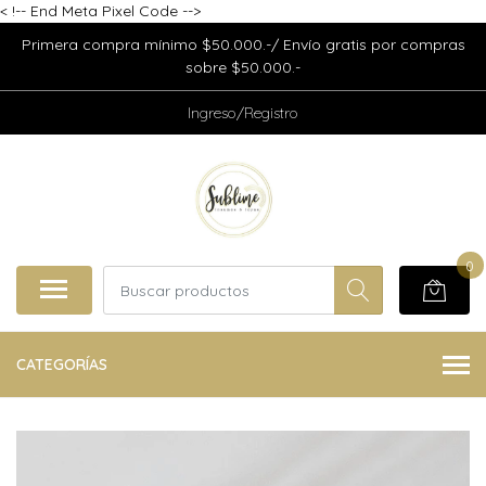
<
!-- End Meta Pixel Code -->
Primera compra mínimo $50.000.-/ Envío gratis por compras
sobre $50.000.-
Ingreso/Registro
0
CATEGORÍAS