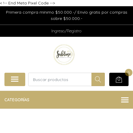
<
!-- End Meta Pixel Code -->
Primera compra mínimo $50.000.-/ Envío gratis por compras
sobre $50.000.-
Ingreso/Registro
0
CATEGORÍAS