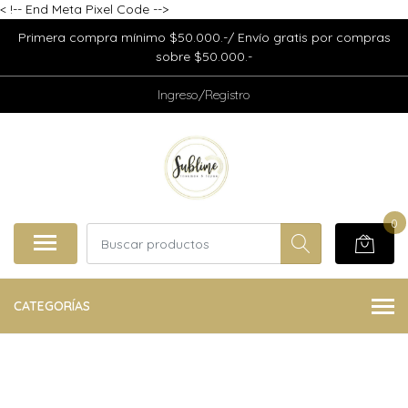
<
!-- End Meta Pixel Code -->
Primera compra mínimo $50.000.-/ Envío gratis por compras
sobre $50.000.-
Ingreso/Registro
0
CATEGORÍAS