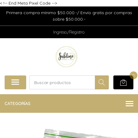
<
!-- End Meta Pixel Code -->
Primera compra mínimo $50.000.-/ Envío gratis por compras
sobre $50.000.-
Ingreso/Registro
0
CATEGORÍAS