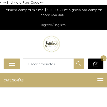
<
!-- End Meta Pixel Code -->
Primera compra mínimo $50.000.-/ Envío gratis por compras
sobre $50.000.-
Ingreso/Registro
0
CATEGORÍAS