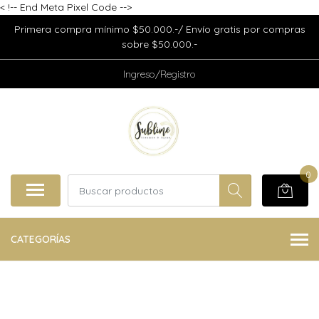
<
!-- End Meta Pixel Code -->
Primera compra mínimo $50.000.-/ Envío gratis por compras
sobre $50.000.-
Ingreso/Registro
0
CATEGORÍAS