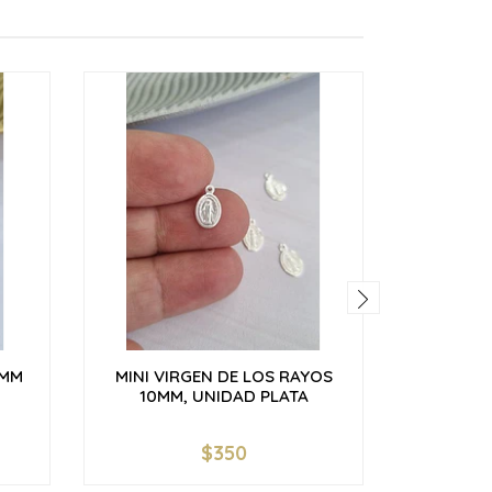
5MM
MINI VIRGEN DE LOS RAYOS
MEDAL
10MM, UNIDAD PLATA
RAY
$350
$
-
+
-