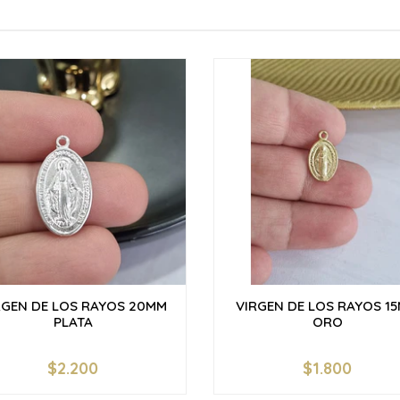
RGEN DE LOS RAYOS 20MM
VIRGEN DE LOS RAYOS 1
PLATA
ORO
$2.200
$1.800
+
-
+