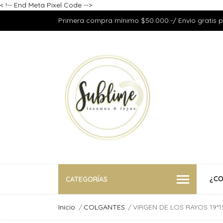
<
!-- End Meta Pixel Code -->
Primera compra mínimo $50.000.-/ Envío gratis 
¿CO
CATEGORÍAS
Inicio
COLGANTES
VIRGEN DE LOS RAYOS 19*