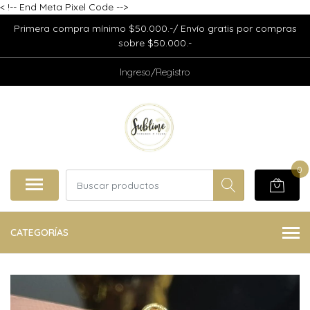
<
!-- End Meta Pixel Code -->
Primera compra mínimo $50.000.-/ Envío gratis por compras
sobre $50.000.-
Ingreso/Registro
0
CATEGORÍAS