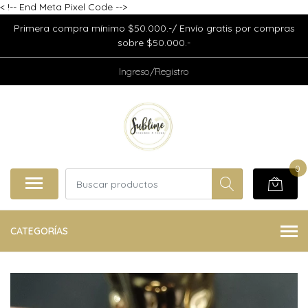
<
!-- End Meta Pixel Code -->
Primera compra mínimo $50.000.-/ Envío gratis por compras
sobre $50.000.-
Ingreso/Registro
0
CATEGORÍAS