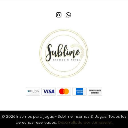
© 2026 Insumos para joyas - Sublime Insumos & Joyas. Todos los
derechos reservados.
Desarrollado por Jumpseller
.