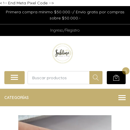
<
!-- End Meta Pixel Code -->
Primera compra mínimo $50.000.-/ Envío gratis por compras
sobre $50.000.-
Ingreso/Registro
0
CATEGORÍAS