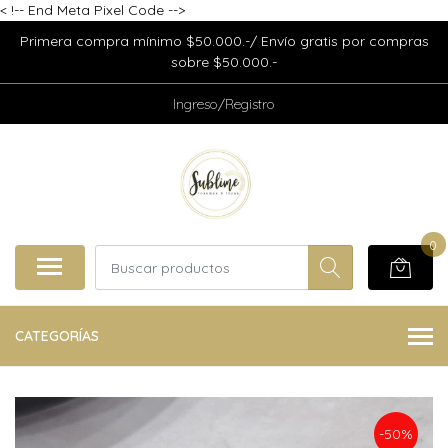
<
!-- End Meta Pixel Code -->
Primera compra mínimo $50.000.-/ Envío gratis por compras
sobre $50.000.-
Ingreso/Registro
0
CATEGORÍAS
-50%