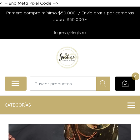
<
!-- End Meta Pixel Code -->
Primera compra mínimo $50.000.-/ Envío gratis por compras
sobre $50.000.-
Ingreso/Registro
0
CATEGORÍAS