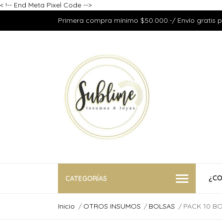
<
!-- End Meta Pixel Code -->
Primera compra mínimo $50.000.-/ Envío gratis 
¿CO
CATEGORÍAS
Inicio
OTROS INSUMOS
BOLSAS
PACK 10 B