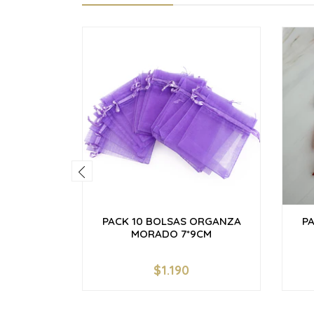
PACK 10 BOLSAS ORGANZA
P
MORADO 7*9CM
$1.190
-
+
-