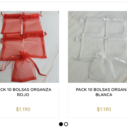
ACK 10 BOLSAS ORGANZA
PACK 10 BOLSAS ORGAN
ROJO
BLANCA
$1.190
$1.190
+
-
+