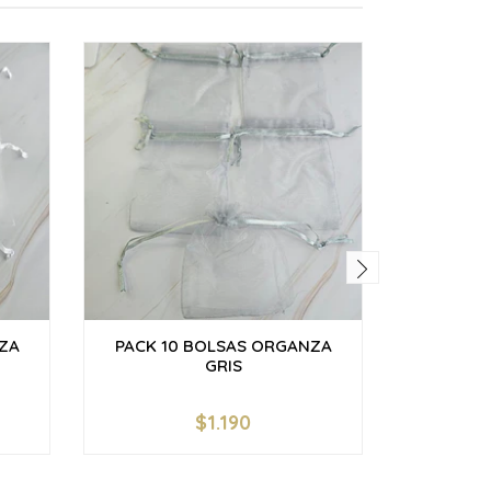
ZA
PACK 10 BOLSAS ORGANZA
PACK 1
GRIS
$1.190
-
+
-