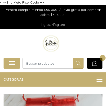
<
!-- End Meta Pixel Code -->
Primera compra mínimo $50.000.-/ Envío gratis por compras
sobre $50.000.-
Ingreso/Registro
0
CATEGORÍAS