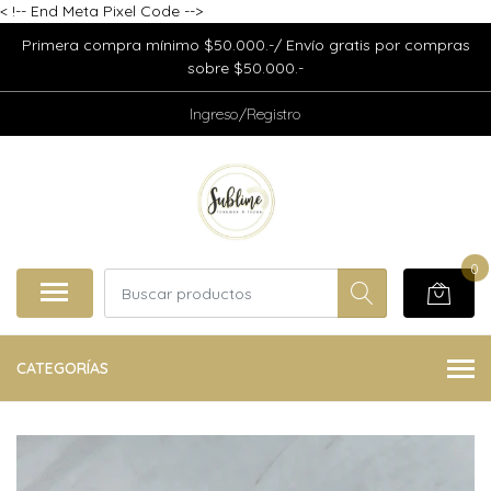
<
!-- End Meta Pixel Code -->
Primera compra mínimo $50.000.-/ Envío gratis por compras
sobre $50.000.-
Ingreso/Registro
0
CATEGORÍAS