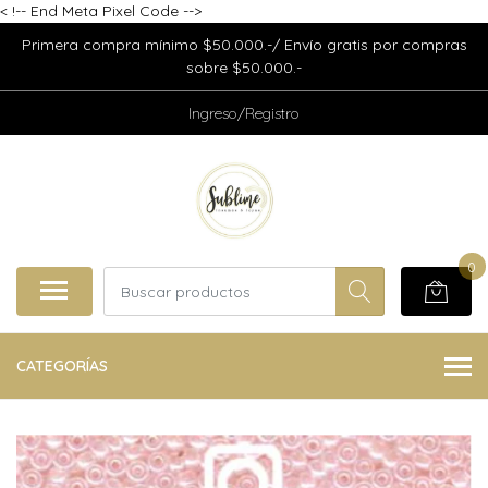
<
!-- End Meta Pixel Code -->
Primera compra mínimo $50.000.-/ Envío gratis por compras
sobre $50.000.-
Ingreso/Registro
0
CATEGORÍAS