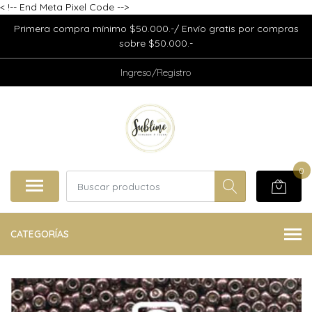
<
!-- End Meta Pixel Code -->
Primera compra mínimo $50.000.-/ Envío gratis por compras
sobre $50.000.-
Ingreso/Registro
0
CATEGORÍAS