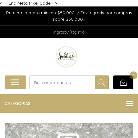
<
!-- End Meta Pixel Code -->
Primera compra mínimo $50.000.-/ Envío gratis por compras
sobre $50.000.-
Ingreso/Registro
0
CATEGORÍAS