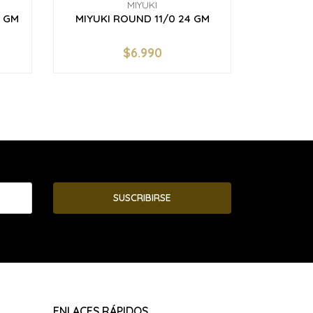
MIYUKI
2 GM
MIYUKI ROUND 11/0 24 GM
MIYUKI 
MA
$6.990
-
+
-
SUSCRIBIRSE
ENLACES RÁPIDOS