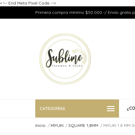
<
!-- End Meta Pixel Code -->
Primera compra mínimo $50.000.-/ Envío gratis 
¿CO
CATEGORÍAS
Inicio
MIYUKI
SQUARE 1,8MM
MIYUKI 1.8 MM 