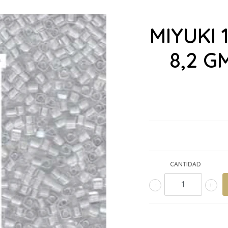
MIYUKI 
8,2 G
CANTIDAD
-
+