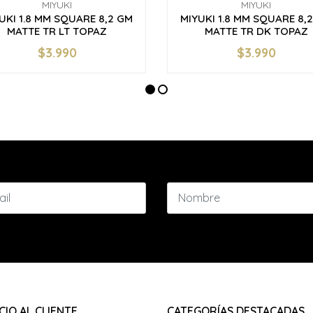
MIYUKI
MIYUKI
UKI 1.8 MM SQUARE 8,2 GM
MIYUKI 1.8 MM SQUARE 8,
MATTE TR LT TOPAZ
MATTE TR DK TOPAZ
$3.990
$3.990
+
-
+
CIO AL CLIENTE
CATEGORÍAS DESTACADAS