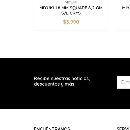
MIYUKI
MIYUKI 1.8 MM SQUARE 8,2 GM
MIY
S/L CRYS
$3.990
-
+
-
Recibe nuestras noticias,
descuentos y más.
ENCUÉNTRANOS
SERVI