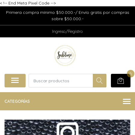
<
!-- End Meta Pixel Code -->
Primera compra mínimo $50.000.-/ Envío gratis por compras
sobre $50.000.-
Ingreso/Registro
0
CATEGORÍAS