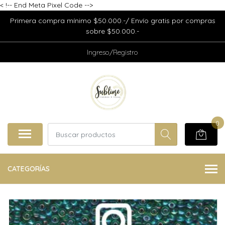
<
!-- End Meta Pixel Code -->
Primera compra mínimo $50.000.-/ Envío gratis por compras
sobre $50.000.-
Ingreso/Registro
0
CATEGORÍAS