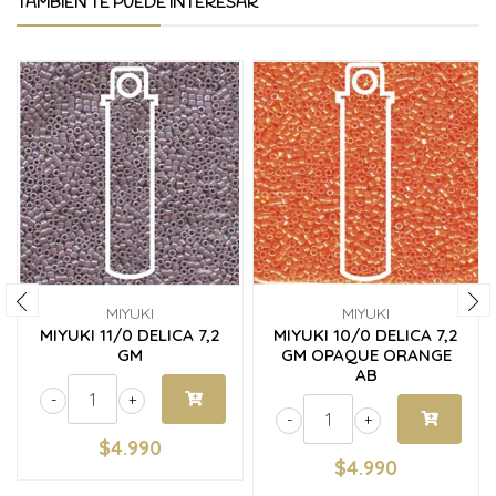
TAMBIÉN TE PUEDE INTERESAR
MIYUKI
MIYUKI
MIYUKI 11/0 DELICA 7,2
MIYUKI 10/0 DELICA 7,2
GM
GM OPAQUE ORANGE
AB
-
+
-
+
$4.990
$4.990