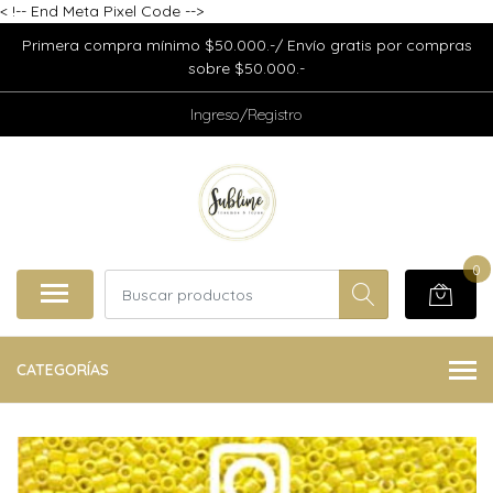
<
!-- End Meta Pixel Code -->
Primera compra mínimo $50.000.-/ Envío gratis por compras
sobre $50.000.-
Ingreso/Registro
0
CATEGORÍAS