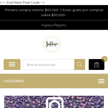
<
!-- End Meta Pixel Code -->
Primera compra mínimo $50.000.-/ Envío gratis por compras
sobre $50.000.-
Ingreso/Registro
0
CATEGORÍAS