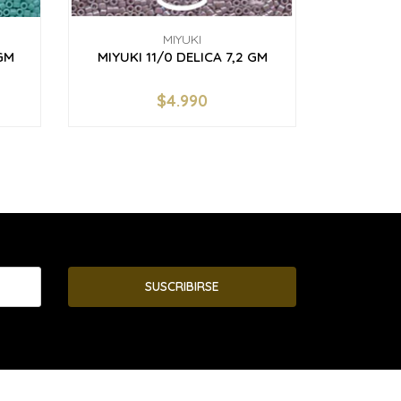
MIYUKI
GM
MIYUKI 11/0 DELICA 7,2 GM
MIYUKI 
OPA
$4.990
-
+
-
SUSCRIBIRSE