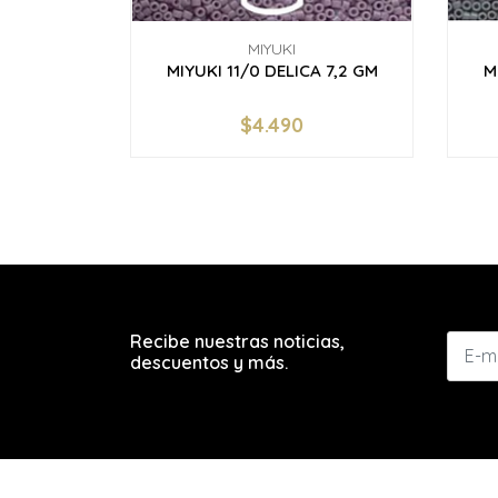
MIYUKI
MIYUKI 11/0 DELICA 7,2 GM
M
$4.490
-
+
-
Recibe nuestras noticias,
descuentos y más.