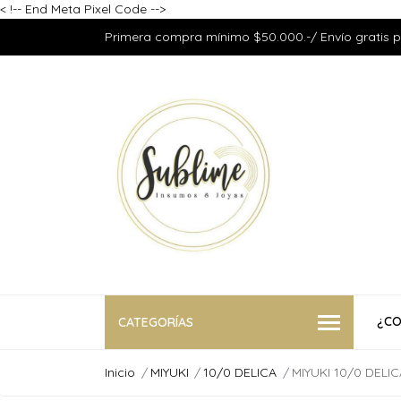
<
!-- End Meta Pixel Code -->
Primera compra mínimo $50.000.-/ Envío gratis 
¿CO
CATEGORÍAS
Inicio
MIYUKI
10/0 DELICA
MIYUKI 10/0 DELI