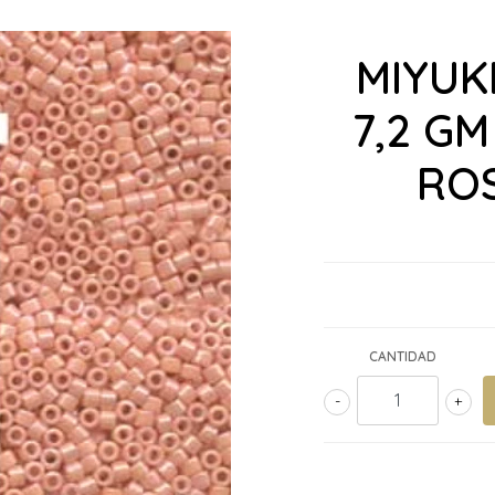
MIYUKI
7,2 G
RO
CANTIDAD
-
+