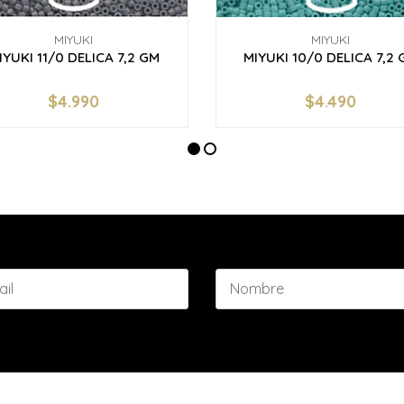
MIYUKI
MIYUKI
IYUKI 11/0 DELICA 7,2 GM
MIYUKI 10/0 DELICA 7,2 
$4.990
$4.490
+
-
+