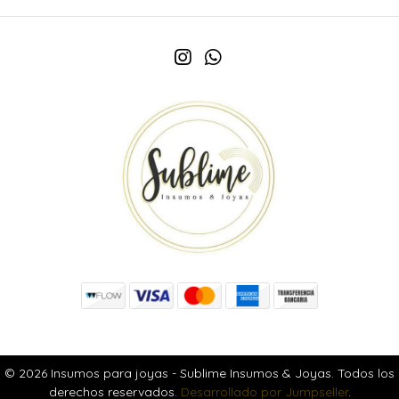
© 2026 Insumos para joyas - Sublime Insumos & Joyas. Todos los
derechos reservados.
Desarrollado por Jumpseller
.