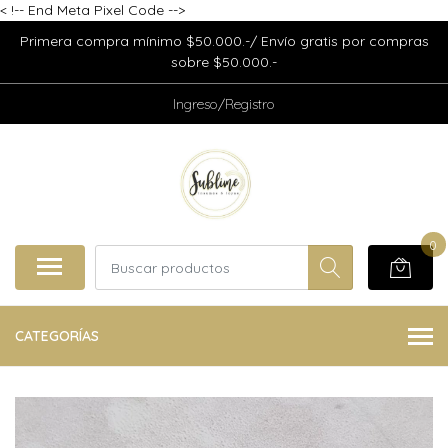
<
!-- End Meta Pixel Code -->
Primera compra mínimo $50.000.-/ Envío gratis por compras
sobre $50.000.-
Ingreso/Registro
0
CATEGORÍAS