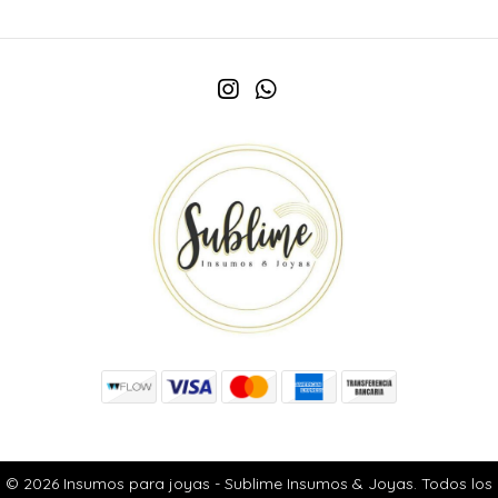
© 2026 Insumos para joyas - Sublime Insumos & Joyas. Todos los