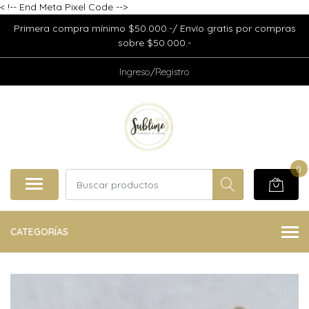
<
!-- End Meta Pixel Code -->
Primera compra mínimo $50.000.-/ Envío gratis por compras
sobre $50.000.-
Ingreso/Registro
0
CATEGORÍAS