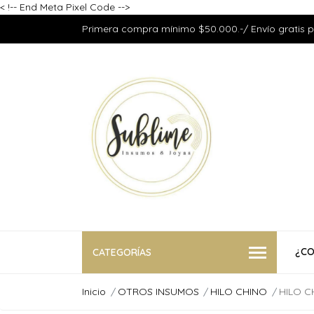
<
!-- End Meta Pixel Code -->
Primera compra mínimo $50.000.-/ Envío gratis 
¿CO
CATEGORÍAS
Inicio
OTROS INSUMOS
HILO CHINO
HILO C