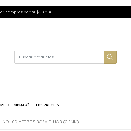
por compras sobre $50.000.-
MO COMPRAR?
DESPACHOS
HINO 100 METROS ROSA FLUOR (0,8MM)