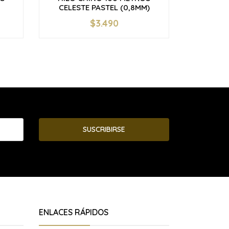
CELESTE PASTEL (0,8MM)
$3.490
-
+
-
SUSCRIBIRSE
ENLACES RÁPIDOS