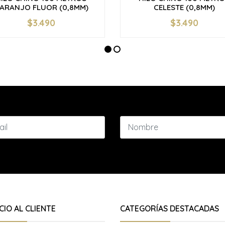
ARANJO FLUOR (0,8MM)
CELESTE (0,8MM)
$3.490
$3.490
+
-
+
CIO AL CLIENTE
CATEGORÍAS DESTACADAS