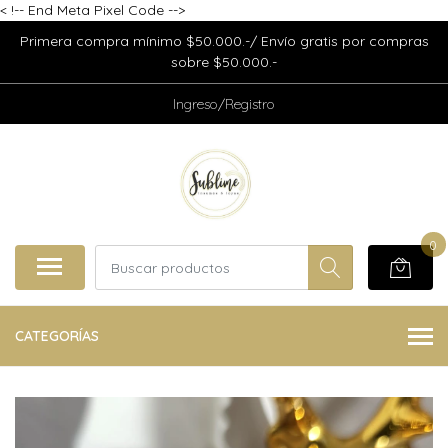
<
!-- End Meta Pixel Code -->
Primera compra mínimo $50.000.-/ Envío gratis por compras
sobre $50.000.-
Ingreso/Registro
0
CATEGORÍAS