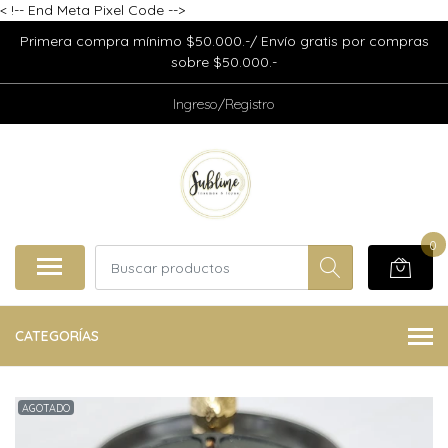
<
!-- End Meta Pixel Code -->
Primera compra mínimo $50.000.-/ Envío gratis por compras
sobre $50.000.-
Ingreso/Registro
0
CATEGORÍAS
AGOTADO