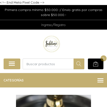
<
!-- End Meta Pixel Code -->
Primera compra mínimo $50.000.-/ Envío gratis por compras
sobre $50.000.-
Ingreso/Registro
0
CATEGORÍAS