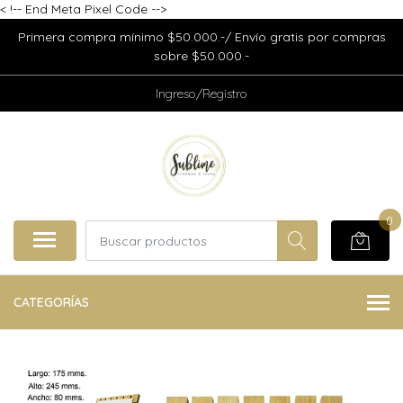
<
!-- End Meta Pixel Code -->
Primera compra mínimo $50.000.-/ Envío gratis por compras
sobre $50.000.-
Ingreso/Registro
0
CATEGORÍAS