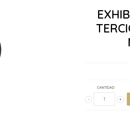
EXHI
TERC
CANTIDAD
-
+