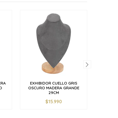
ERA
EXHIBIDOR CUELLO GRIS
EXHIB
O
OSCURO MADERA GRANDE
OSCURO
29CM
$15.990
-
+
-