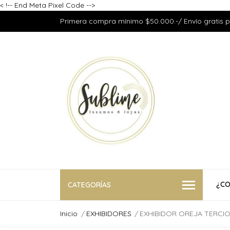
<
!-- End Meta Pixel Code -->
Primera compra mínimo $50.000.-/ Envío gratis 
¿CO
CATEGORÍAS
Inicio
EXHIBIDORES
EXHIBIDOR OREJA TERCI