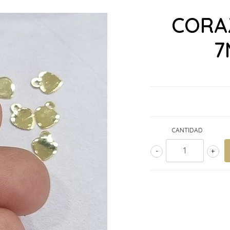
CORA
7
CANTIDAD
-
+