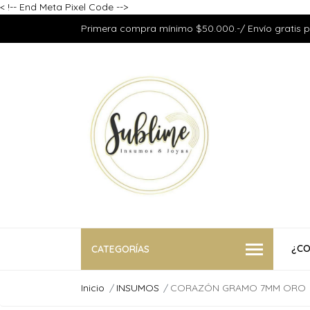
<
!-- End Meta Pixel Code -->
Primera compra mínimo $50.000.-/ Envío gratis 
¿CO
CATEGORÍAS
Inicio
INSUMOS
CORAZÓN GRAMO 7MM ORO