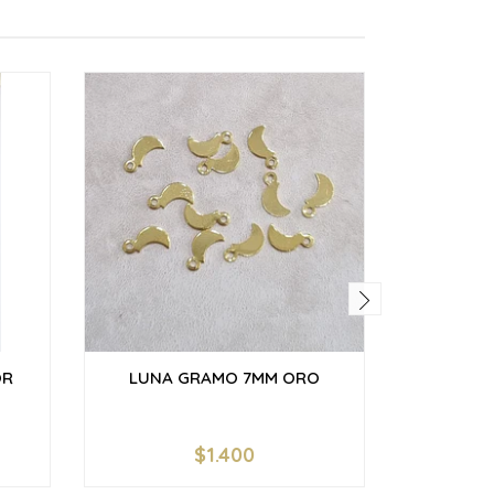
OR
LUNA GRAMO 7MM ORO
ALFILER
$1.400
-
+
-