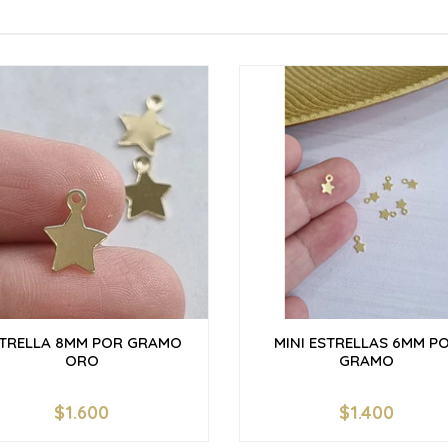
TRELLA 8MM POR GRAMO
MINI ESTRELLAS 6MM P
ORO
GRAMO
$1.600
$1.400
+
-
+