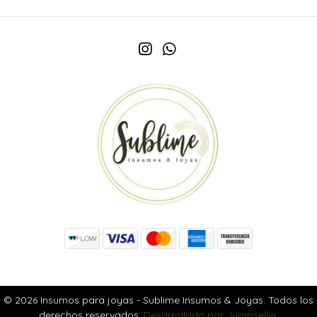
© 2026 Insumos para joyas - Sublime Insumos & Joyas. Todos los
derechos reservados.
Desarrollado por Jumpseller
.