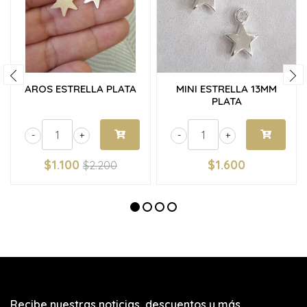
AROS ESTRELLA PLATA
MINI ESTRELLA 13MM
PLATA
-
+
-
+
$1.100
$1.600
$2.200
Recibe nuestras noticias, descuentos y más.