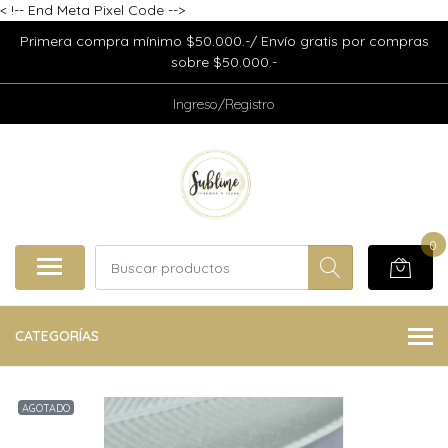
<
!-- End Meta Pixel Code -->
Primera compra mínimo $50.000.-/ Envío gratis por compras
sobre $50.000.-
Ingreso/Registro
0
CATEGORÍAS
AGOTADO