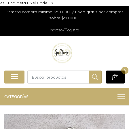
<
!-- End Meta Pixel Code -->
Primera compra mínimo $50.000.-/ Envío gratis por compras
sobre $50.000.-
Ingreso/Registro
0
CATEGORÍAS