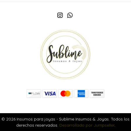
© 2026 Insumos para joyas - Sublime Insumos & Joyas. Todos los
derechos reservados.
Desarrollado por Jumpseller
.