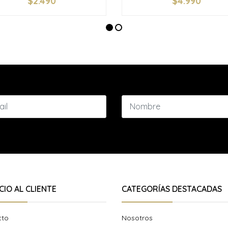
$2.490
$4.990
+
-
+
CIO AL CLIENTE
CATEGORÍAS DESTACADAS
cto
Nosotros