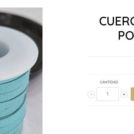
CUER
PO
CANTIDAD
-
+