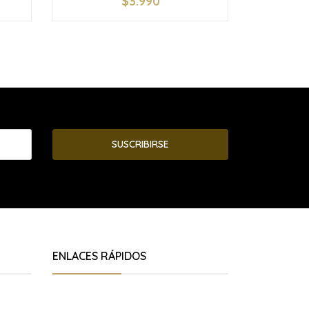
$3.990
-
+
-
SUSCRIBIRSE
ENLACES RÁPIDOS