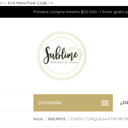
<
!-- End Meta Pixel Code -->
Primera compra mínimo $50.000.-/ Envío gratis 
¿CO
CATEGORÍAS
Inicio
INSUMOS
CUERO TURQUESA POR MET