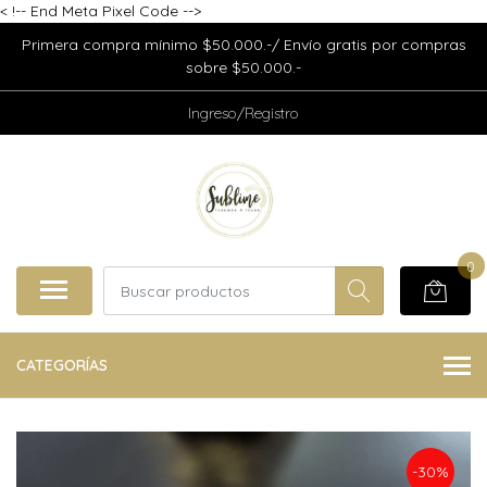
<
!-- End Meta Pixel Code -->
Primera compra mínimo $50.000.-/ Envío gratis por compras
sobre $50.000.-
Ingreso/Registro
0
CATEGORÍAS
-30%