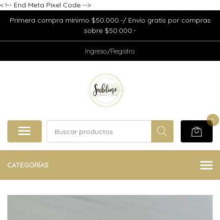
<
!-- End Meta Pixel Code -->
Primera compra mínimo $50.000.-/ Envío gratis por compras
sobre $50.000.-
Ingreso/Registro
0
CATEGORÍAS