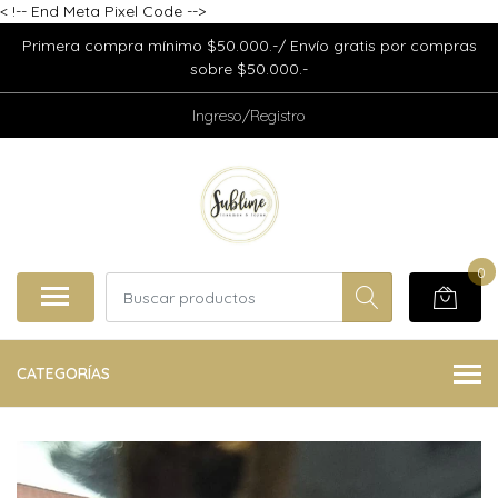
<
!-- End Meta Pixel Code -->
Primera compra mínimo $50.000.-/ Envío gratis por compras
sobre $50.000.-
Ingreso/Registro
0
CATEGORÍAS