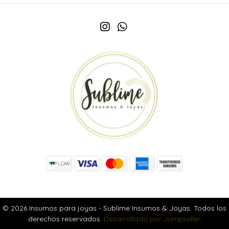
© 2026 Insumos para joyas - Sublime Insumos & Joyas. Todos los
derechos reservados.
Desarrollado por Jumpseller
.