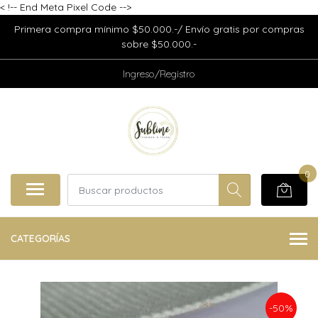
<
!-- End Meta Pixel Code -->
Primera compra mínimo $50.000.-/ Envío gratis por compras
sobre $50.000.-
Ingreso/Registro
0
CATEGORÍAS
-50%