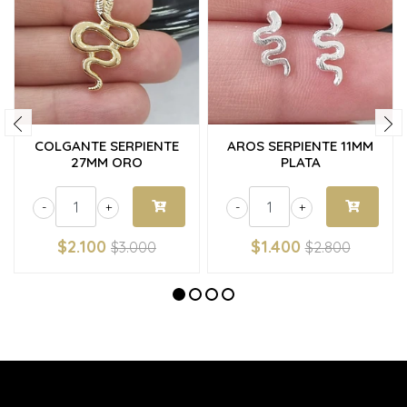
COLGANTE SERPIENTE
AROS SERPIENTE 11MM
27MM ORO
PLATA
-
+
-
+
$2.100
$1.400
$3.000
$2.800