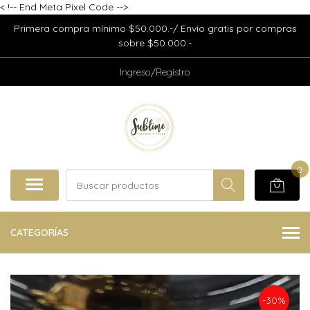
<
!-- End Meta Pixel Code -->
Primera compra mínimo $50.000.-/ Envío gratis por compras
sobre $50.000.-
Ingreso/Registro
0
CATEGORÍAS
-30%