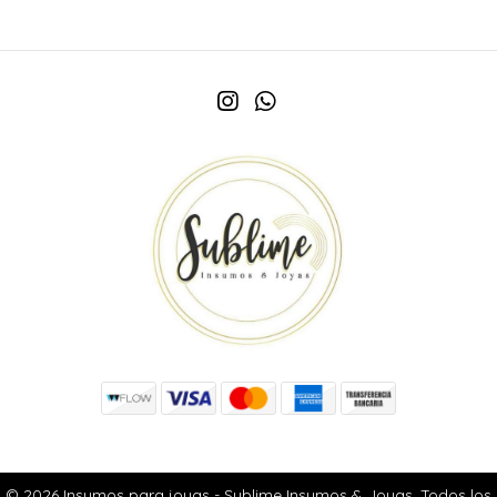
© 2026 Insumos para joyas - Sublime Insumos & Joyas. Todos los