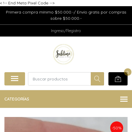
<
!-- End Meta Pixel Code -->
Primera compra mínimo $50.000.-/ Envío gratis por compras
sobre $50.000.-
Ingreso/Registro
0
CATEGORÍAS
-50%