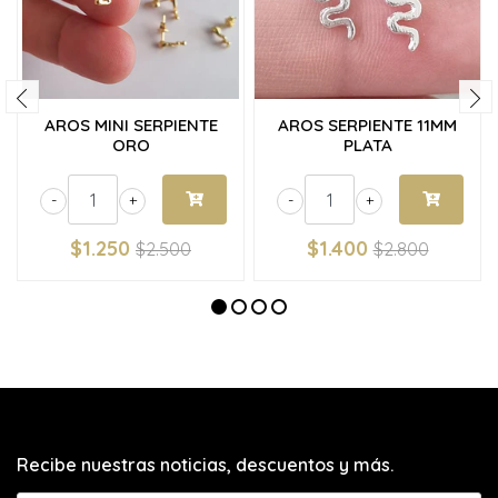
AROS MINI SERPIENTE
AROS SERPIENTE 11MM
ORO
PLATA
-
+
-
+
$1.250
$1.400
$2.500
$2.800
Recibe nuestras noticias, descuentos y más.