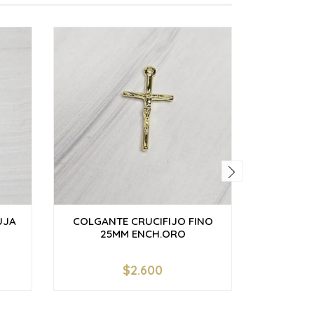
UJA
COLGANTE CRUCIFIJO FINO
CONECT
25MM ENCH.ORO
17MM
$2.600
-
+
-