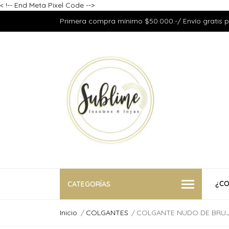
<
!-- End Meta Pixel Code -->
Primera compra mínimo $50.000.-/ Envío gratis 
¿CO
CATEGORÍAS
Inicio
COLGANTES
COLGANTE NUDO DE BRUJ