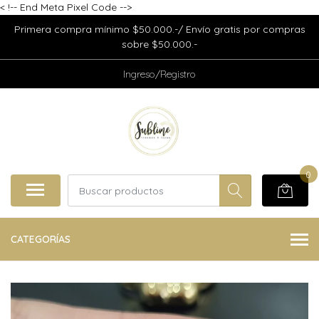
<
!-- End Meta Pixel Code -->
Primera compra mínimo $50.000.-/ Envío gratis por compras
sobre $50.000.-
Ingreso/Registro
0
CATEGORÍAS