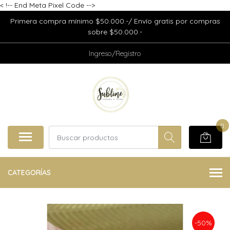
<
!-- End Meta Pixel Code -->
Primera compra mínimo $50.000.-/ Envío gratis por compras
sobre $50.000.-
Ingreso/Registro
0
CATEGORÍAS
-50%