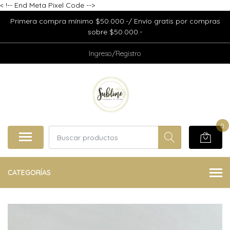
<
!-- End Meta Pixel Code -->
Primera compra mínimo $50.000.-/ Envío gratis por compras
sobre $50.000.-
Ingreso/Registro
0
CATEGORÍAS